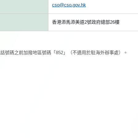
cso@cso.gov.hk
香港添馬添美道2號政府總部26樓
話號碼之前加撥地區號碼「852」（不適用於駐海外辦事處）。