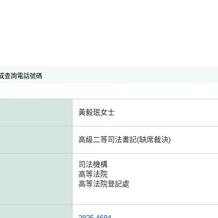
或查詢電話號碼
黃毅珉女士
高級二等司法書記(缺席裁決)
司法機構
高等法院
高等法院登記處
2825 4694