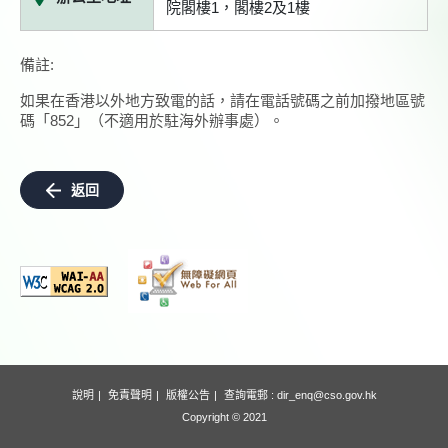
院閣樓1，閣樓2及1樓
備註:
如果在香港以外地方致電的話，請在電話號碼之前加撥地區號
碼「852」（不適用於駐海外辦事處）。
返回
說明
免責聲明
版權公告
查詢電郵 :
dir_enq@cso.gov.hk
Copyright © 2021