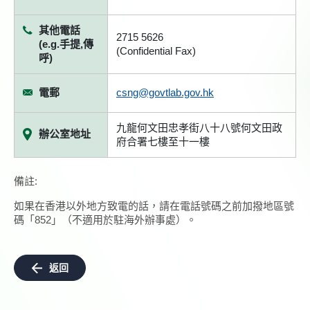
其他電話
2715 5626
(e.g.手提,傳
(Confidential Fax)
呼)
電郵
csng@govtlab.gov.hk
九龍何文田忠孝街八十八號何文田政
辦公室地址
府合署七樓至十一樓
備註:
如果在香港以外地方致電的話，請在電話號碼之前加撥地區號
碼「852」（不適用於駐海外辦事處）。
返回