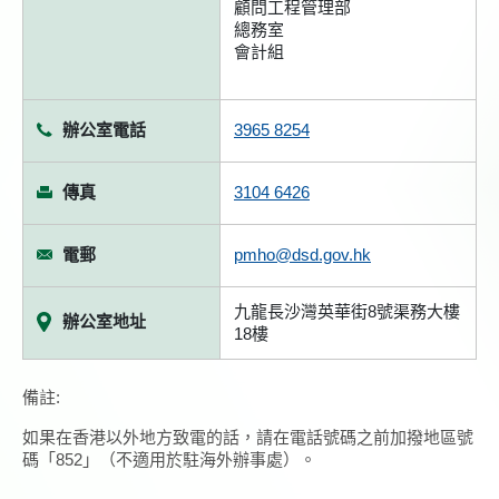
顧問工程管理部
總務室
會計組
辦公室電話
3965 8254
傳真
3104 6426
電郵
pmho@dsd.gov.hk
九龍長沙灣英華街8號渠務大樓
辦公室地址
18樓
備註:
如果在香港以外地方致電的話，請在電話號碼之前加撥地區號
碼「852」（不適用於駐海外辦事處）。