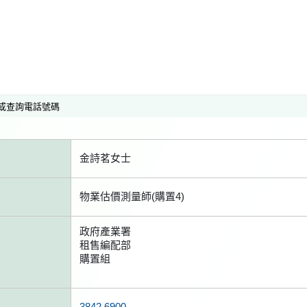
或查詢電話號碼
金詩茗女士
物業估價測量師(購置4)
政府產業署
租售編配部
購置組
3842 6900