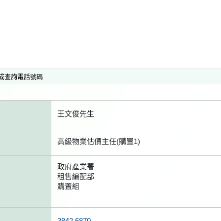
或查詢電話號碼
王文俊先生
高級物業估價主任(購置1)
政府產業署
租售編配部
購置組
3842 6870