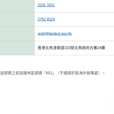
2231 3311
2752 8119
grph@landsd.gov.hk
香港北角渣華道333號北角政府合署24樓
話號碼之前加撥地區號碼「852」（不適用於駐海外辦事處）。