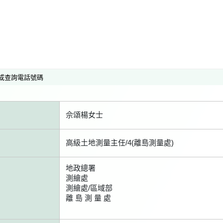
或查詢電話號碼
佘頌楊女士
高級土地測量主任/4(離島測量處)
地政總署
測繪處
測繪處/區域部
離 島 測 量 處