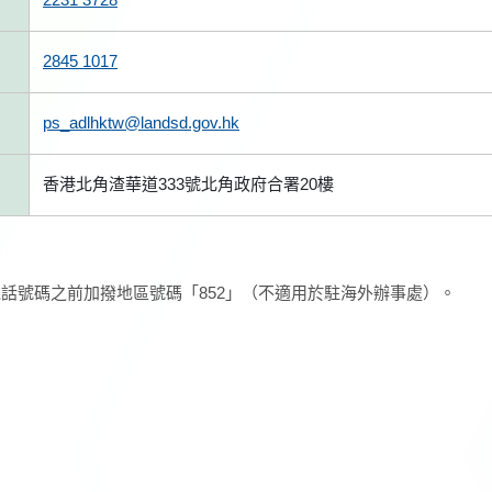
2845 1017
ps_adlhktw@landsd.gov.hk
香港北角渣華道333號北角政府合署20樓
話號碼之前加撥地區號碼「852」（不適用於駐海外辦事處）。