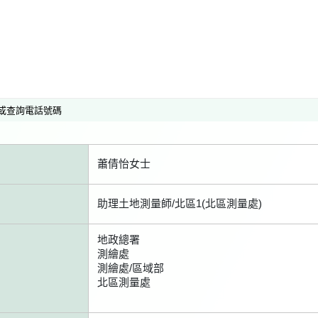
或查詢電話號碼
蕭倩怡女士
助理土地測量師/北區1(北區測量處)
地政總署
測繪處
測繪處/區域部
北區測量處