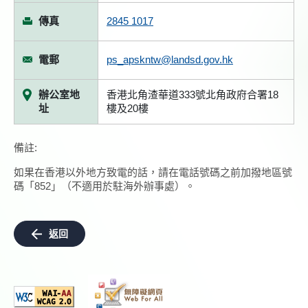
傳真
2845 1017
電郵
ps_apskntw@landsd.gov.hk
辦公室地
香港北⻆渣華道333號北⻆政府合署18
址
樓及20樓
備註:
如果在香港以外地方致電的話，請在電話號碼之前加撥地區號
碼「852」（不適用於駐海外辦事處）。
返回