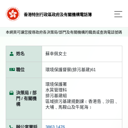
香港特別行政區政府及有關機構電話簿
本網頁可讓您搜尋政府各決策局/部門及有關機構的職員或查詢電話號碼
姓名
蘇幸佩女士
職位
環境保護督察(排污基建)61
環境保護署
水質管理科
決策局 / 部
排污基建組
門 / 有關機
區域排污基建規劃課﹝香港島﹑沙田﹑
構
大埔﹑馬鞍山及牛尾海﹞
辦公室電話
3863 1476