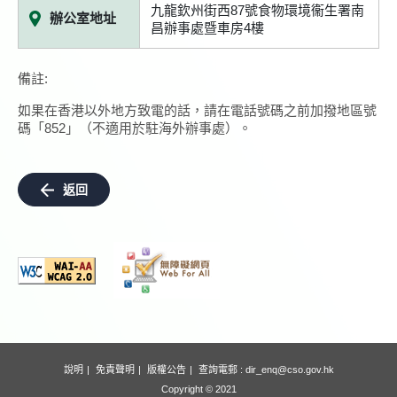
九龍欽州街西87號食物環境衞生署南
辦公室地址
昌辦事處暨車房4樓
備註:
如果在香港以外地方致電的話，請在電話號碼之前加撥地區號
碼「852」（不適用於駐海外辦事處）。
返回
說明
免責聲明
版權公告
查詢電郵 :
dir_enq@cso.gov.hk
Copyright © 2021