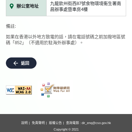
九龍欽州街西87號食物環境衞生署南
辦公室地址
昌辦事處暨車房4樓
備註:
如果在香港以外地方致電的話，請在電話號碼之前加撥地區號
碼「852」（不適用於駐海外辦事處）。
返回
說明
免責聲明
版權公告
查詢電郵 :
dir_enq@cso.gov.hk
Copyright © 2021