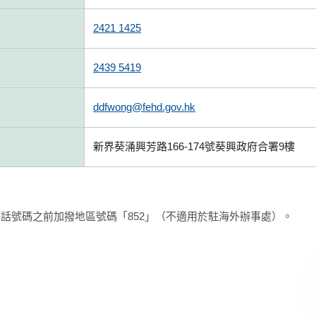
2421 1425
2439 5419
ddfwong@fehd.gov.hk
新界葵涌興芳路166-174號葵興政府合署9樓
話號碼之前加撥地區號碼「852」（不適用於駐海外辦事處）。