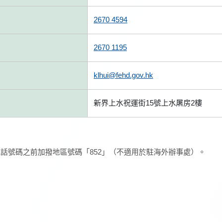
2670 4594
2670 1195
klhui@fehd.gov.hk
新界上水祝運街15號上水屠房2樓
話號碼之前加撥地區號碼「852」（不適用於駐海外辦事處）。