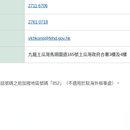
2711 6706
2761 0718
vkhkong@fehd.gov.hk
九龍土瓜灣馬頭圍道165號土瓜灣政府合署3樓及4樓
話號碼之前加撥地區號碼「852」（不適用於駐海外辦事處）。