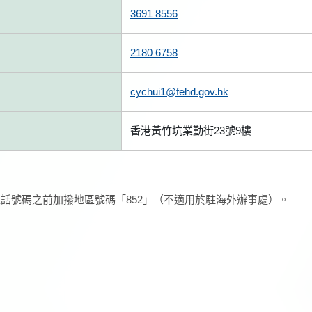
3691 8556
2180 6758
cychui1@fehd.gov.hk
香港黃竹坑業勤街23號9樓
話號碼之前加撥地區號碼「852」（不適用於駐海外辦事處）。