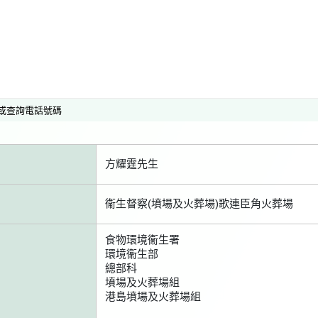
或查詢電話號碼
方耀霆先生
衞生督察(墳場及火葬場)歌連臣角火葬場
食物環境衞生署
環境衞生部
總部科
墳場及火葬場組
港島墳場及火葬場組