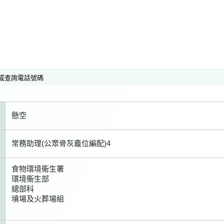
或查詢電話號碼
懸空
常務助理(公眾骨灰龕位編配)4
食物環境衞生署
環境衞生部
總部科
墳場及火葬場組