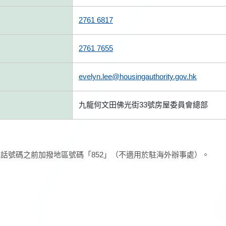
2761 6817
2761 7655
evelyn.lee@housingauthority.gov.hk
九龍何文田佛光街33號房屋委員會總部
話號碼之前加撥地區號碼「852」（不適用於駐海外辦事處）。