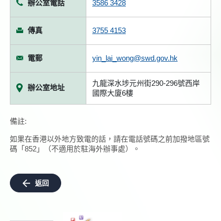
辦公室電話
3586 3428
傳真
3755 4153
電郵
yin_lai_wong@swd.gov.hk
九龍深水埗元州街290-296號西岸
辦公室地址
國際大廈6樓
備註:
如果在香港以外地方致電的話，請在電話號碼之前加撥地區號
碼「852」（不適用於駐海外辦事處）。
返回