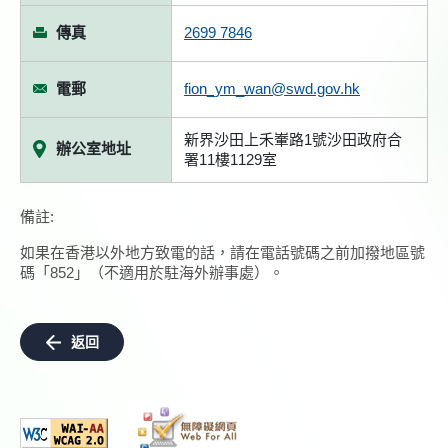
傳真
2699 7846
電郵
fion_ym_wan@swd.gov.hk
新界沙田上禾輋路1號沙田政府合
辦公室地址
署11樓1129室
備註:
如果在香港以外地方致電的話，請在電話號碼之前加撥地區號
碼「852」（不適用於駐海外辦事處）。
返回