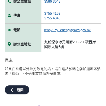
辦公室電話
3586 3648
3755 4153
傳真
3755 4946
電郵
jenny_hy_cheng@swd.gov.hk
九龍深水埗元州街290-296號西岸
辦公室地址
國際大廈6樓
備註:
如果在香港以外地方致電的話，請在電話號碼之前加撥地區號
碼「852」（不適用於駐海外辦事處）。
返回