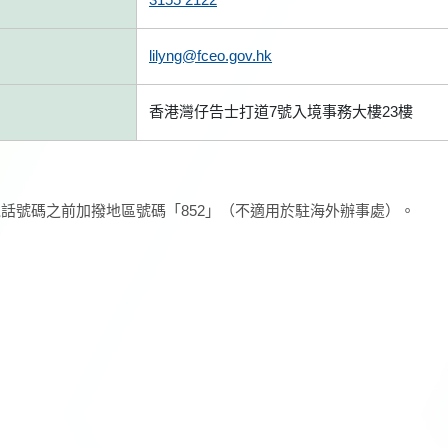
lilyng@fceo.gov.hk
香港灣仔告士打道7號入境事務大樓23樓
話號碼之前加撥地區號碼「852」（不適用於駐海外辦事處）。